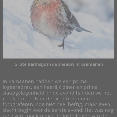
Grote Barmsijs in de sneeuw in Kaamanen
In Kamaanen hadden we een prima
logeeradres, een heerlijk diner en prima
slaapgelegenheid, in de avond hadden we het
geluk om het Noorderlicht te kunnen
fotograferen, nog niet heel heftig, maar geen
slecht begin voor de eerste avond! Het was nog
wel even knoeien met de instellingen van de