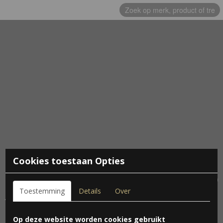
Cookies toestaan Opties
Inloggen
Registreren
UW WINKELWAGEN
Geen producten
(0)
Toestemming
Details
Over
Vogelreis Lapland en het
Op deze website worden cookies gebruikt