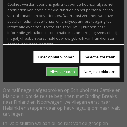
Noorderlicht
Cookies worden door ons gebruikt voor verkeersanalyse, het
aanbieden van sociale media-functies en het personaliseren
van informatie en advertenties. Daarnaast verlenen we onze
sociale media-, advertentie- en analysepartners toegang tot
informatie over hoe u onze site gebruikt. Zij kunnen deze
informatie gebruiken in combinatie met andere gegevens die zij
mogelijk hebben verzameld door uw gebruik van hun diensten
of die u hen hebt verstrekt.
Later opnieuw tonen
Selectie toestaan
Alles toestaan
Nee, niet akkoord
Om half negen afgesproken op Schiphol met Gatske en
Marjolein, om de reis te beginnen met Birding Breaks
naar Finland en Noorwegen, we vliegen eerst naar
Helsinki en stappen daar op het vliegtuig om naar Ivalo
te vliegen.
In Ivalo sluiten we aan bij de rest van de groep en