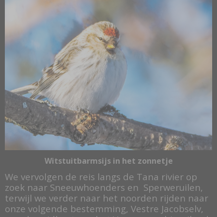
Witstuitbarmsijs in het zonnetje
We vervolgen de reis langs de Tana rivier op
zoek naar Sneeuwhoenders en Sperweruilen,
terwijl we verder naar het noorden rijden naar
onze volgende bestemming, Vestre Jacobselv,