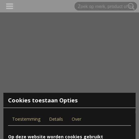
Cookies toestaan Opties
Inloggen
Registreren
UW WINKELWAGEN
Geen producten
(0)
Toestemming
Details
Over
Costa Rica 6 februari 2026 - 2 maart
Op deze website worden cookies gebruikt