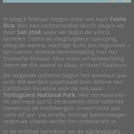
Er worden cookies voor marketingdoeleinden gebruikt om
websitegebruikers te volgen. Het doel is om gebruikers
Vrijdag 6 februari begon onze reis naar
Costa
relevante en interessante advertenties te tonen, waardoor deze
Rica
. Met een rechtstreekse vlucht vlogen we
waardevoller worden voor uitgevers en externe marketeers.
naar
San José
, waar we tegen de avond
Cookies zijn kleine tekstdocumenten die door websites kunnen
landden. Zodra de vliegtuigdeur openging,
worden gebruikt om de gebruikerservaring efficiënter te maken.
sloeg de warme, vochtige lucht ons tegemoet –
De wet bepaalt dat wij cookies op uw apparaat plaatsen als
een eerste, intense kennismaking met het
deze strikt noodzakelijk zijn voor de werking van deze website.
tropische klimaat. Moe maar vol verwachting
Voor alle andere soorten cookies hebben wij uw toestemming
vielen we die avond in slaap in Hotel Radisson.
nodig. wat betekent dat cookies die als noodzakelijk zijn
De volgende ochtend begon het avontuur pas
gecategoriseerd, voornamelijk worden verwerkt op basis van
AVG-art. 6 (1) (f). Alle overige cookies, dat wil zeggen die van de
echt. We werden opgehaald door Milene van
soorten voorkeuren en advertenties, worden verwerkt op basis
Caribbean Paradise voor de reis naar
van AVG-art. 6 (1) (a) AVG.
Tortuguero National
Park.
Wat normaal een
rit van twee uur is, veranderde door vallende
Deze website maakt gebruik van unieke soorten cookies.
stenen op de hoofdwegen, in een tocht van
sommige cookies worden geplaatst via aanbiedingen van
ruim vijf uur. Via smalle, mistige binnenwegen
derden die op onze pagina's verschijnen.
reden we steeds verder het onbekende in.
Vermeld uw toestemmings-id en datum wanneer u contact met
ons opneemt over uw toestemming.
In de middag bereikten we de aanlegplaats,