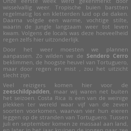
Onze eerste week werd gekenmerkt door
wisselvallig weer. Tropische buien barstten
regelmatig los en kletterden luid op de daken.
Daarna volgde een warme, vochtige stilte,
waarin de jungle langzaam weer tot leven
kwam. Volgens de locals was deze hoeveelheid
regen zelfs hier uitzonderlijk.
Door het weer moesten we plannen
aanpassen. Zo wilden we de
Sendero Cerro
beklimmen, de hoogste heuvel van Tortuguero,
maar door regen en mist , zou het uitzicht
slecht zijn.
Veel reizigers komen hier voor de
zeeschildpadden
, maar wij waren net buiten
het seizoen. Costa Rica is een van de weinige
plekken ter wereld waar vijf van de zeven
soorten voorkomen, waarvan vier hun eieren
leggen op de stranden van Tortuguero. Tussen
juli en september komen ze massaal aan land,
en later in het jaar kruipen de jongen naar zee