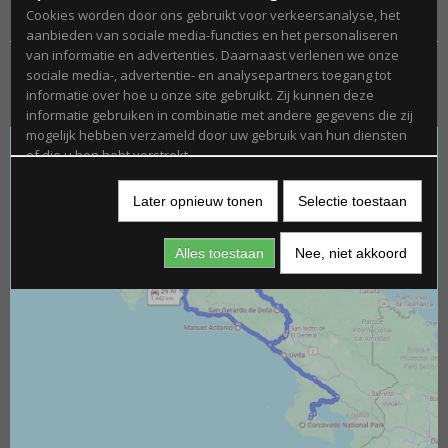
2026
Cookies worden door ons gebruikt voor verkeersanalyse, het
aanbieden van sociale media-functies en het personaliseren
van informatie en advertenties. Daarnaast verlenen we onze
sociale media-, advertentie- en analysepartners toegang tot
informatie over hoe u onze site gebruikt. Zij kunnen deze
Onze rondreis in Costa Rica
informatie gebruiken in combinatie met andere gegevens die zij
mogelijk hebben verzameld door uw gebruik van hun diensten
of die u hen hebt verstrekt.
Noodzakelijk
Later opnieuw tonen
Selectie toestaan
Door essentiële functies zoals paginanavigatie en toegang tot
beveiligde delen van de website mogelijk te maken, dragen
Alles toestaan
Nee, niet akkoord
noodzakelijke cookies bij aan de bruikbaarheid van een
website. Deze cookies zijn essentieel voor de correcte werking
van de website.
Statistieken
Statistische cookies verzamelen en verstrekken anonieme
gegevens om website-eigenaren te helpen begrijpen hoe
gebruikers omgaan met hun sites.
Marketing