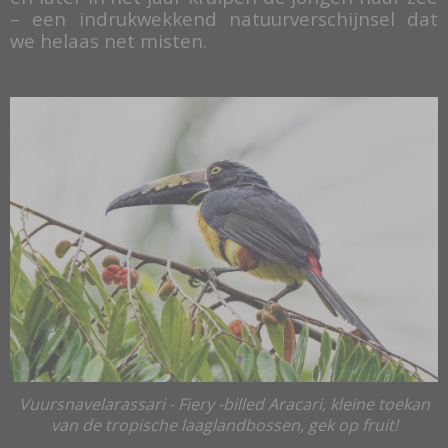
– een indrukwekkend natuurverschijnsel dat
we helaas net misten.
Vuursnavelarassari - Fiery -billed Aracari,
kleine toekan
van de tropische laaglandbossen, gek op fruit!