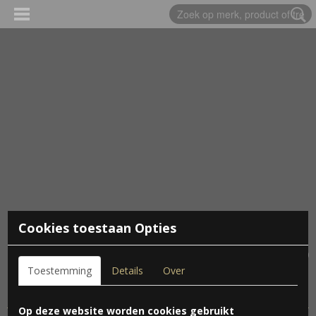
Cookies toestaan Opties
Inloggen
Registreren
UW WINKELWAGEN
Geen producten
(0)
Toestemming
Details
Over
Home
> Gastenboek / Review
Op deze website worden cookies gebruikt