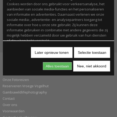
Cookies worden door ons gebruikt voor verkeersanalyse, het
aanbieden van sociale media-functies en het personaliseren
van informatie en advertenties. Daarnaast verlenen we onze
sociale media-, advertentie- en analysepartners toegang tot
informatie over hoe u onze site gebruikt. Zij kunnen deze
informatie gebruiken in combinatie met andere gegevens die zij
mogelijk hebben verzameld door uw gebruik van hun diensten
of die u hen hebt verstrekt.
Later opnieuw tonen
Selectie toestaan
Informatie
Alles toestaan
Nee, niet akkoord
Liesbeth Vroege Natuurfotografie
Onze Fotoreizen
Reserveren Vroege Vogelhut
Gambiawildlifephotography
Contact
Over ons
Voorwaarden