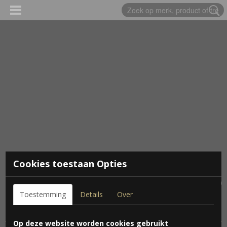
Cookies toestaan Opties
Inloggen
Registreren
UW WINKELWAGEN
Geen producten
(0)
Toestemming
Details
Over
Home
> Roofvogels
Op deze website worden cookies gebruikt