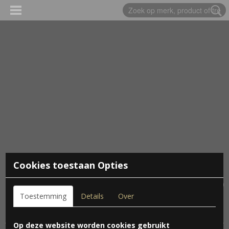
Cookies toestaan Opties
Inloggen
Registreren
UW WINKELWAGEN
Geen producten
(0)
Toestemming
Details
Over
Home
> Soortenlijst de Vroege Vogelhut
Op deze website worden cookies gebruikt